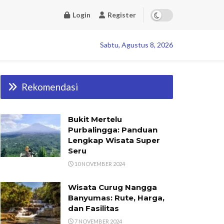
Login
Register
Sabtu, Agustus 8, 2026
Rekomendasi
Bukit Mertelu
Purbalingga: Panduan
Lengkap Wisata Super
Seru
10 NOVEMBER 2024
Wisata Curug Nangga
Banyumas: Rute, Harga,
dan Fasilitas
7 NOVEMBER 2024