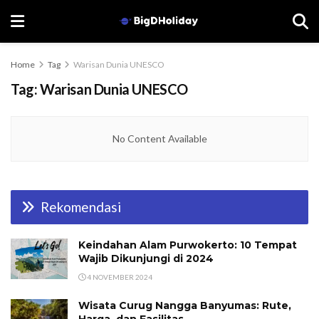
Home
Tag
Warisan Dunia UNESCO
Tag:
Warisan Dunia UNESCO
No Content Available
Rekomendasi
Keindahan Alam Purwokerto: 10 Tempat
Wajib Dikunjungi di 2024
4 NOVEMBER 2024
Wisata Curug Nangga Banyumas: Rute,