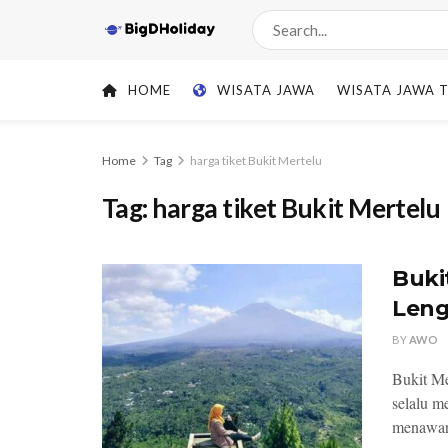
HOME
WISATA JAWA
WISATA JAWA 
Home
Tag
harga tiket Bukit Mertelu
Tag:
harga tiket Bukit Mertelu
Buki
Leng
BY
AWO
Bukit Me
selalu m
menawar