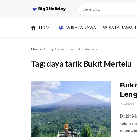
HOME
WISATA JAWA
WISATA JAWA 
Home
Tag
daya tarik Bukit Mertelu
Tag:
daya tarik Bukit Mertelu
Buki
Leng
BY
AWO
Bukit Me
selalu m
menawar